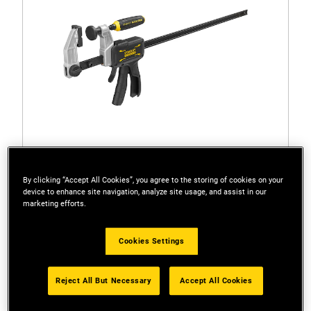
By clicking “Accept All Cookies”, you agree to the storing of cookies on your
device to enhance site navigation, analyze site usage, and assist in our
marketing efforts.
FMHT83008-0
Einhandzwinge mit Schraubgriff FatMax Hybrid
Cookies Settings
600mm
Reject All But Necessary
Accept All Cookies