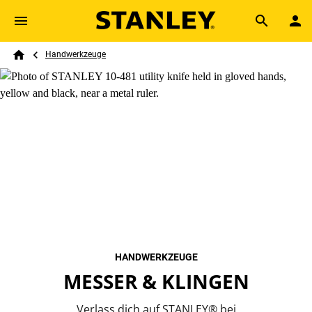
Skip to main content
Breadcrumb
Search
Handwerkzeuge
Home
HANDWERKZEUGE
MESSER & KLINGEN
Verlass dich auf STANLEY® bei