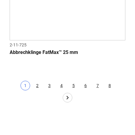
2-11-725
Abbrechklinge FatMax™ 25 mm
1
2
3
4
5
6
7
8
Aktuelle Seite
Page
Page
Page
Page
Page
Page
Page