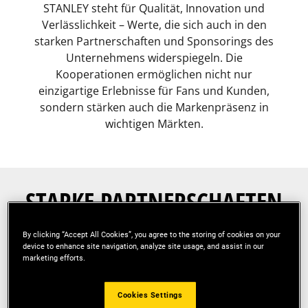
STANLEY steht für Qualität, Innovation und
Verlässlichkeit – Werte, die sich auch in den
starken Partnerschaften und Sponsorings des
Unternehmens widerspiegeln. Die
Kooperationen ermöglichen nicht nur
einzigartige Erlebnisse für Fans und Kunden,
sondern stärken auch die Markenpräsenz in
wichtigen Märkten.
STARKE PARTNERSCHAFTEN
Sponsoring ist für uns weit mehr als eine
By clicking “Accept All Cookies”, you agree to the storing of cookies on your
device to enhance site navigation, analyze site usage, and assist in our
klassische Unterstützung – es ist eine langfristige
marketing efforts.
und vertrauensvolle Partnerschaft, die mit
Aktionen, Erlebnissen und Aktivierungen, gestaltet
Cookies Settings
wird – wir möchten so das Handwerk mit