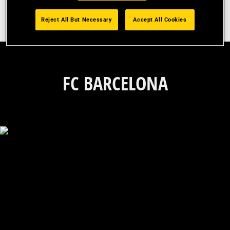
Sportarten oder anderen Events
zusammenbringen.
Reject All But Necessary
Accept All Cookies
FC BARCELONA