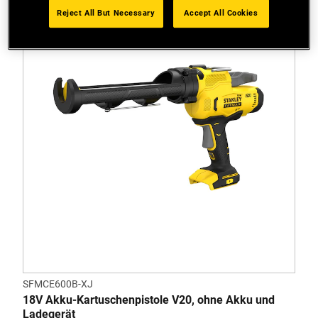
Reject All But Necessary
Accept All Cookies
SFMCE600B-XJ
18V Akku-Kartuschenpistole V20, ohne Akku und
Ladegerät