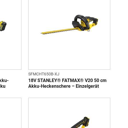
SFMCHT650B-XJ
kku-
18V STANLEY® FATMAX® V20 50 cm
kku
Akku-Heckenschere – Einzelgerät