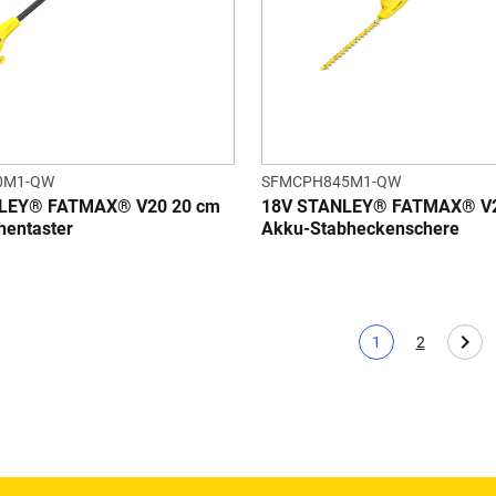
0M1-QW
SFMCPH845M1-QW
LEY® FATMAX® V20 20 cm
18V STANLEY® FATMAX® V2
entaster
Akku-Stabheckenschere
1
2
Aktuelle Seite
Page