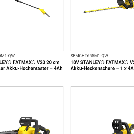
0M1-QW
SFMCHT655M1-QW
LEY® FATMAX® V20 20 cm
18V STANLEY® FATMAX® V2
ser Akku-Hochentaster – 4Ah
Akku-Heckenschere – 1 x 4