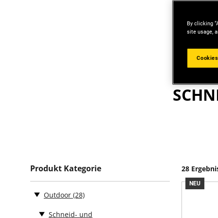
By clicking “
site usage, a
Cookies
SCHN
Produkt Kategorie
28 Ergebni
NEU
Outdoor
(28)
Schneid- und