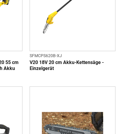
SFMCPS620B-XJ
0 55 cm
V20 18V 20 cm Akku-Kettensäge -
Ah Akku
Einzelgerät