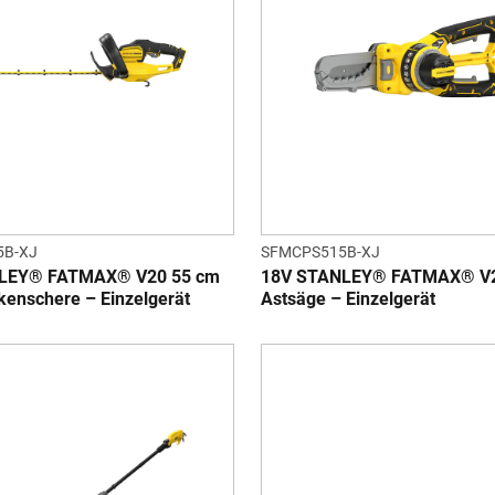
5B-XJ
SFMCPS515B-XJ
LEY® FATMAX® V20 55 cm
18V STANLEY® FATMAX® V2
enschere – Einzelgerät
Astsäge – Einzelgerät