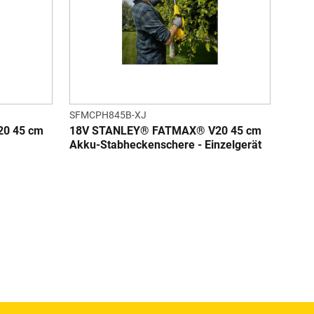
SFMCPH845B-XJ
0 45 cm
18V STANLEY® FATMAX® V20 45 cm
Akku-Stabheckenschere - Einzelgerät