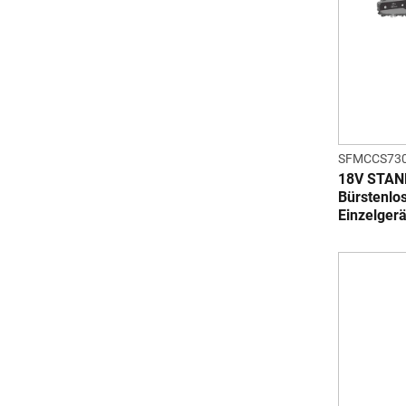
SFMCCS730
18V STA
Bürstenlo
Einzelgerä