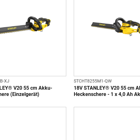
B-XJ
STCHT8255M1-QW
LEY® V20 55 cm Akku-
18V STANLEY® V20 55 cm A
ere (Einzelgerät)
Heckenschere - 1 x 4,0 Ah A