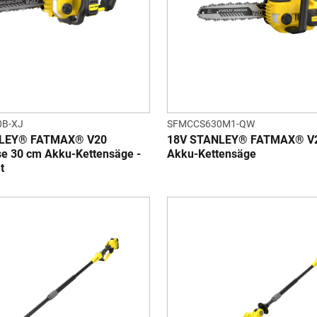
B-XJ
SFMCCS630M1-QW
NLEY® FATMAX® V20
18V STANLEY® FATMAX® V2
se 30 cm Akku-Kettensäge -
Akku-Kettensäge
t