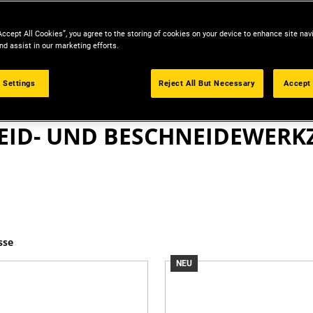
Accept All Cookies”, you agree to the storing of cookies on your device to enhance site nav
nd assist in our marketing efforts.
 Settings
Reject All But Necessary
Accept 
OUTDOOR
EID- UND BESCHNEIDEWERK
sse
NEU