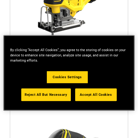
By clicking “Accept All Cookies”, you agree to the storing of cookies on your
device to enhance site navigation, analyze site usage, and assist in our
marketing efforts.
SFMCS650B-XJ
Cookies Settings
V20 Akku-Pendelhub-Stichsäge (18V), ohne Akku,
bürstenlos
Reject All But Necessary
Accept All Cookies