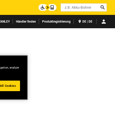
Search
TANLEY
Händler finden
Produktregistrierung
DE | DE
igation, analyze
All Cookies