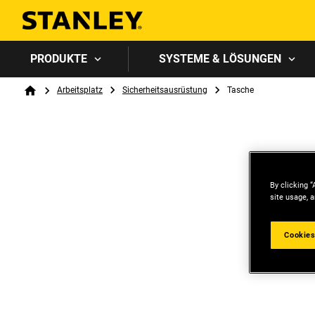
PRODUKTE
SYSTEME & LÖSUNGEN
Breadcrumb
Arbeitsplatz
Sicherheitsausrüstung
Tasche
Home
By clicking “
site usage, a
Cookies