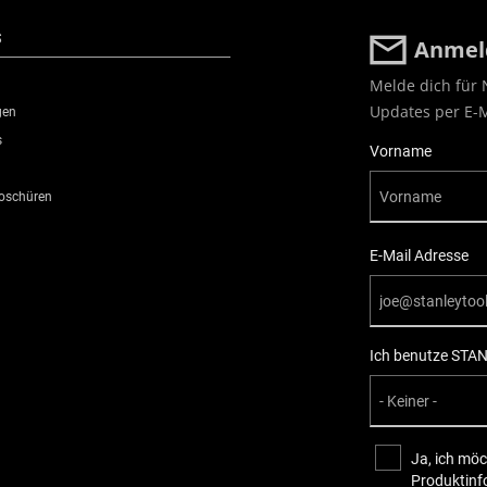
S
Anmeld
Melde dich für 
Updates per E-M
gen
s
User Details
Vorname
roschüren
E-Mail Adresse
Ich benutze STAN
Ja, ich möc
Produktinf