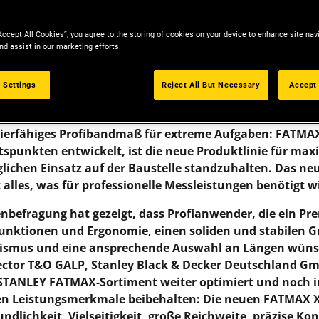
Accept All Cookies”, you agree to the storing of cookies on your device to enhance site nav
nd assist in our marketing efforts.
™
 Settings
Reject All But Necessary
Accept 
TREME
– strapazierfähiges Profiband für extreme Aufg
it führende Hersteller von Bandmaßen, erweitert das F
azierfähiges Profibandmaß für extreme Aufgaben: FATMA
punkten entwickelt, ist die neue Produktlinie für maxi
glichen Einsatz auf der Baustelle standzuhalten. Das n
lles, was für professionelle Messleistungen benötigt w
nbefragung hat gezeigt, dass Profianwender, die ein 
nktionen und Ergonomie, einen soliden und stabilen Grif
smus und eine ansprechende Auswahl an Längen wüns
ector T&O GALP, Stanley Black & Decker Deutschland Gm
STANLEY FATMAX-Sortiment weiter optimiert und noch int
gen Leistungsmerkmale beibehalten: Die neuen FATMAX
dlichkeit, Vielseitigkeit, große Reichweite, präzise Kon