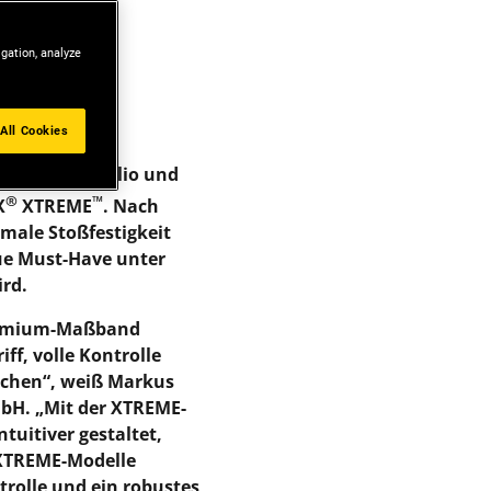
igation, analyze
All Cookies
aben
®
ATMAX
-Portfolio und
®
™
X
XTREME
. Nach
male Stoßfestigkeit
eue Must-Have unter
ird.
Premium-Maßband
f, volle Kontrolle
chen“, weiß Markus
bH. „Mit der XTREME-
uitiver gestaltet,
 XTREME-Modelle
trolle und ein robustes