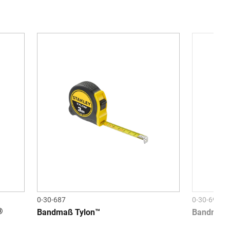
0-30-687
0-30-697
®
Bandmaß Tylon™
Bandmaß 