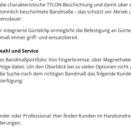
 die charakteristische TYLON-Beschichtung und damit über 
rkömmlich beschichtete Bandmaße – das schützt vor Abrieb 
bensdauer.
r integrierte Gürtelclip ermöglicht die Befestigung an Gür
dmaß immer griff- und einsatzbereit.
wahl und Service
tes Bandmaßportfolio: Von Fingerbremse, über Magnethaken
chtige dabei. Um den Überblick bei so vielen Optionen nicht z
 die Suche nach dem richtigen Bandmaß das folgende Kund
Verfügung:
ounder oder Professional: Hier finden Kunden im Handumdr
rderungen.