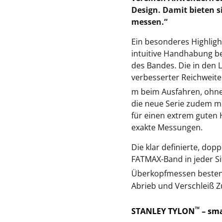
Design. Damit bieten s
messen.“
Ein besonderes Highligh
intuitive Handhabung be
des Bandes. Die in den
verbesserter Reichweite
m beim Ausfahren, ohne 
die neue Serie zudem m
für einen extrem guten H
exakte Messungen.
Die klar definierte, do
FATMAX-Band in jeder Sit
Überkopfmessen bestens
Abrieb und Verschleiß 
™
STANLEY TYLON
– sma