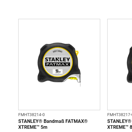
FMHT38214-0
FMHT38217-
STANLEY® Bandmaß FATMAX®
STANLEY®
XTREME™ 5m
XTREME™ 