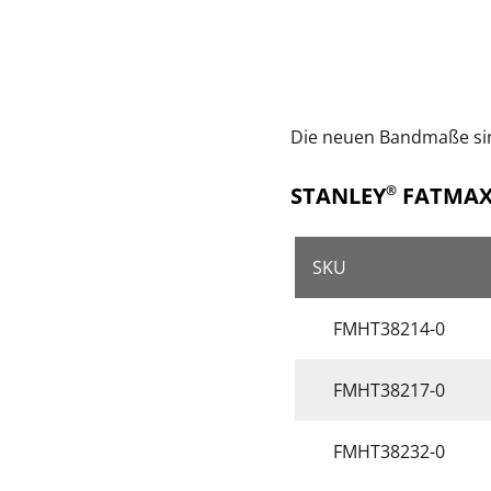
Die neuen Bandmaße sin
STANLEY
FATMA
®
SKU
FMHT38214-0
FMHT38217-0
FMHT38232-0