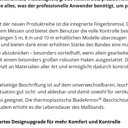
ie alles, was der professionelle Anwender benötigt, um pr
t der neuen Produktreihe ist die integrierte Fingerbremse. 
im Messen und bietet dem Benutzer die volle Kontrolle be
 Längen 5 m, 8 m und 10 m erhältlichen Modelle überzeuge
 und bieten dank einer erhöhten Stärke des Bandes eine m
abzuknicken – besonders vorteilhaft, wenn allein gearbeit
it einem besonders großen robusten Haken ausgestattet. 
alt an Materialien aller Art und ermöglicht dadurch kontrol
ppelseitige Beschriftung ist auf dem unverwechselbaren, le
uation gut sicht- und ablesbar und damit sowohl für vertik
®
 geeignet. Die thermoplastische BladeArmor
-Beschichtu
Zudem erhöht es die Lebensdauer des Maßbands.
rtes Designupgrade für mehr Komfort und Kontrolle