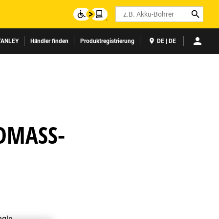
Search
TANLEY
Händler finden
Produktregistrierung
DE | DE
MASS-P