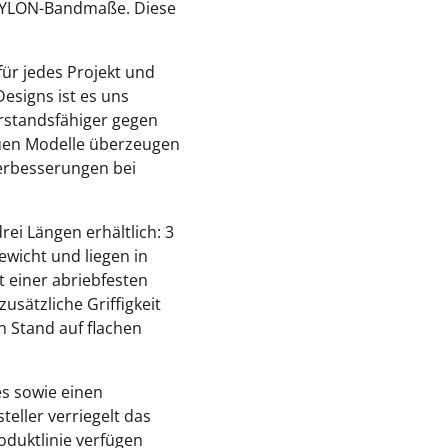
 TYLON-Bandmaße. Diese
für jedes Projekt und
esigns ist es uns
rstandsfähiger gegen
euen Modelle überzeugen
erbesserungen bei
ei Längen erhältlich: 3
wicht und liegen in
t einer abriebfesten
sätzliche Griffigkeit
n Stand auf flachen
s sowie einen
eller verriegelt das
oduktlinie verfügen