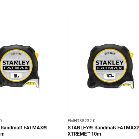
0
FMHT38232-0
 Bandmaß FATMAX®
STANLEY® Bandmaß FATMAX
8m
XTREME™ 10m