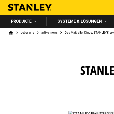
PRODUKTE
SYSTEME & LÖSUNGEN
Breadcrumb
ueber uns
artikel news
Das Maß aller Dinge: STANLEY® erw
Home
STANL