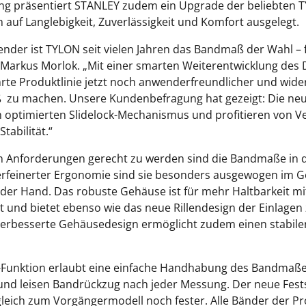
ng präsentiert STANLEY zudem ein Upgrade der beliebten
em auf Langlebigkeit, Zuverlässigkeit und Komfort ausgelegt.
ender ist TYLON seit vielen Jahren das Bandmaß der Wahl – 
t Markus Morlok. „Mit einer smarten Weiterentwicklung des D
rte Produktlinie jetzt noch anwenderfreundlicher und wide
iß zu machen. Unsere Kundenbefragung hat gezeigt: Die n
 optimierten Slidelock-Mechanismus und profitieren von V
Stabilität.“
n Anforderungen gerecht zu werden sind die Bandmaße in dr
erfeinerter Ergonomie sind sie besonders ausgewogen im Ge
 der Hand. Das robuste Gehäuse ist für mehr Haltbarkeit mi
d bietet ebenso wie das neue Rillendesign der Einlagen zu
verbesserte Gehäusedesign ermöglicht zudem einen stabile
ck-Funktion erlaubt eine einfache Handhabung des Bandmaße
 und leisen Bandrückzug nach jeder Messung. Der neue Festst
leich zum Vorgängermodell noch fester. Alle Bänder der Pr