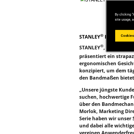
By clicking “
site usage, a
®
®
Cookies
STANLEY
FATMAX
X
®
STANLEY
, der weltwe
präsentiert ein strap
ergonomischen Gesichts
konzipiert, um dem tä
den Bandmaßen bietet a
„Unsere jüngste Kunde
suchen, hochwertige Fu
über den Bandmechani
Morlok, Marketing Dir
Serie haben wir unser 
und dabei alle wichti
vereinen Anwenderfreun