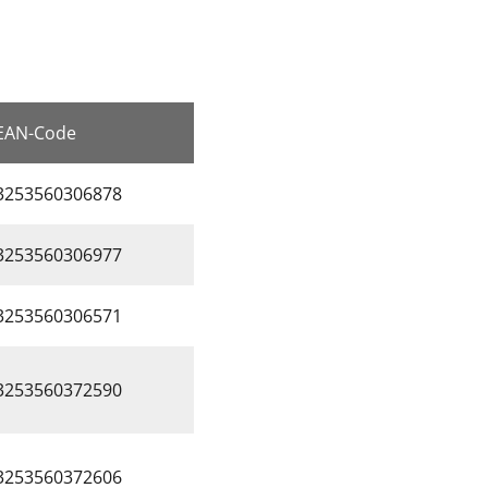
EAN-Code
3253560306878
3253560306977
3253560306571
3253560372590
3253560372606