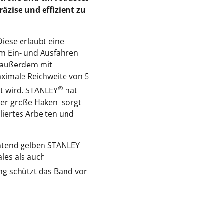
äzise und effizient zu
Diese erlaubt eine
im Ein- und Ausfahren
n außerdem mit
aximale Reichweite von 5
®
et wird. STANLEY
hat
Der große Haken sorgt
liertes Arbeiten und
uchtend gelben STANLEY
ales als auch
ng schützt das Band vor