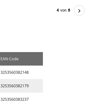
Next
4
von
8
EAN-Code
3253560382148
3253560382179
3253560383237