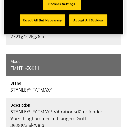
STANLEY
FATMAX
®
®
Cookies Settings
Reject All But Necessary
Accept All Cookies
STANLEY
FATMAX
Vibrationsdämpfender
®
®
Vorschlaghammer mit langem Griff
2721g/2,7kg/6lb
FMHT1-56011
STANLEY
FATMAX
®
®
STANLEY
FATMAX
Vibrationsdämpfender
®
®
Vorschlaghammer mit langem Griff
3628g/3,6kg/8lb