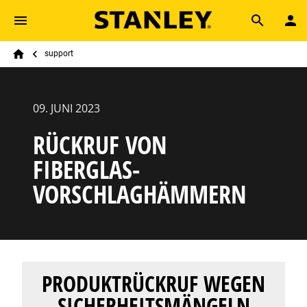
Skip to main content
Breadcrumb
Search
support
Home
09. JUNI 2023
RÜCKRUF VON
FIBERGLAS-
VORSCHLAGHÄMMERN
PRODUKTRÜCKRUF WEGEN
SICHERHEITSMÄNGELN