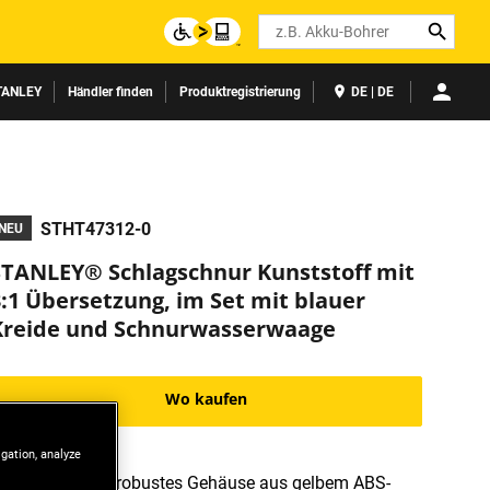
Search
TANLEY
Händler finden
Produktregistrierung
DE | DE
STHT47312-0
NEU
STANLEY® Schlagschnur Kunststoff mit
3:1 Übersetzung, im Set mit blauer
Kreide und Schnurwasserwaage
Wo kaufen
igation, analyze
Leichtes und robustes Gehäuse aus gelbem ABS-