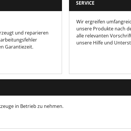
SERVICE
60
Wir ergreifen umfangrei
120
unsere Produkte nach d
erzeugt und reparieren
alle relevanten Vorschrif
80
rarbeitungsfehler
unsere Hilfe und Unters
n Garantiezeit.
kzeuge in Betrieb zu nehmen.