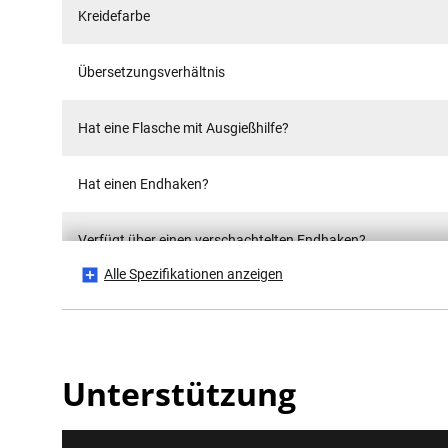
Kreidefarbe
Übersetzungsverhältnis
Hat eine Flasche mit Ausgießhilfe?
Hat einen Endhaken?
Verfügt über einen verschachtelten Endhaken?
Alle Spezifikationen anzeigen
Hat Überschießung?
Ist es ein Set?
Unterstützung
Linienlänge [m]