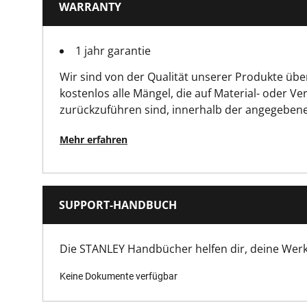
WARRANTY
Produkthöhe [mm]
1 jahr garantie
Produktlänge [mm]
Wir sind von der Qualität unserer Produkte üb
Produktbreite [mm]
kostenlos alle Mängel, die auf Material- oder Ve
zurückzuführen sind, innerhalb der angegebene
Mehr erfahren
SUPPORT-HANDBUCH
Die STANLEY Handbücher helfen dir, deine Wer
Keine Dokumente verfügbar