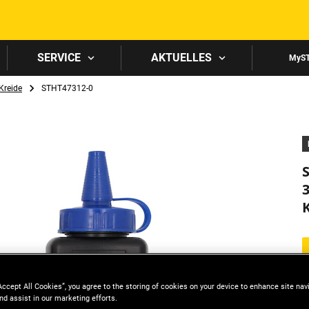
Skip to main content
SERVICE
AKTUELLES
MyS
Kreide
STHT47312-0
Accept All Cookies”, you agree to the storing of cookies on your device to enhance site nav
nd assist in our marketing efforts.