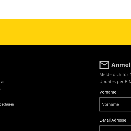
S
Anmeld
Melde dich für 
Updates per E-M
gen
s
User Details
Vorname
roschüren
E-Mail Adresse