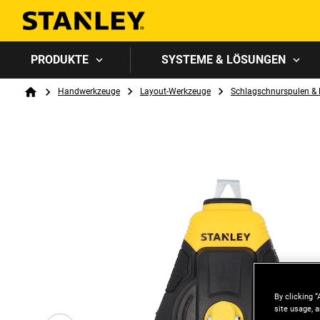
PRODUKTE
SYSTEME & LÖSUNGEN
Breadcrumb
Handwerkzeuge
Layout-Werkzeuge
Schlagschnurspulen & 
Home
By clicking “
site usage, a