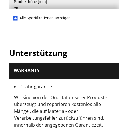
Produkthöhe [mm]
20
Alle Spezifikationen anzeigen
Produktlänge [mm]
120
Produktgewicht [kg]
Unterstützung
0.11
Produktbreite [mm]
WARRANTY
120
1 jahr garantie
Wir sind von der Qualität unserer Produkte
überzeugt und reparieren kostenlos alle
Mängel, die auf Material- oder
Verarbeitungsfehler zurückzuführen sind,
innerhalb der angegebenen Garantiezeit.