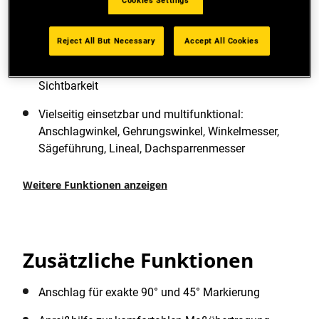
Cookies Settings
Hochwertiges Anschlagwinkeldreieck
(Sparrenwinkel, Rafter Square) aus robustem
Aluminium mit mm/cm Skala
Reject All But Necessary
Accept All Cookies
Helle, kontrastreiche Markierungen für gute
Sichtbarkeit
Vielseitig einsetzbar und multifunktional:
Anschlagwinkel, Gehrungswinkel, Winkelmesser,
Sägeführung, Lineal, Dachsparrenmesser
Weitere Funktionen anzeigen
Zusätzliche Funktionen
Anschlag für exakte 90° und 45° Markierung