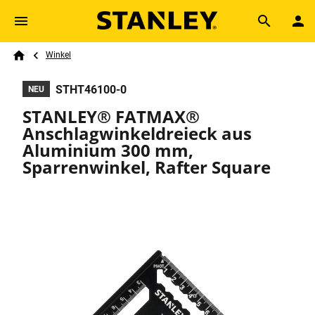
Skip to main content
Breadcrumb
Search
Winkel
Home
STHT46100-0
NEU
STANLEY® FATMAX®
Anschlagwinkeldreieck aus
Aluminium 300 mm,
Sparrenwinkel, Rafter Square