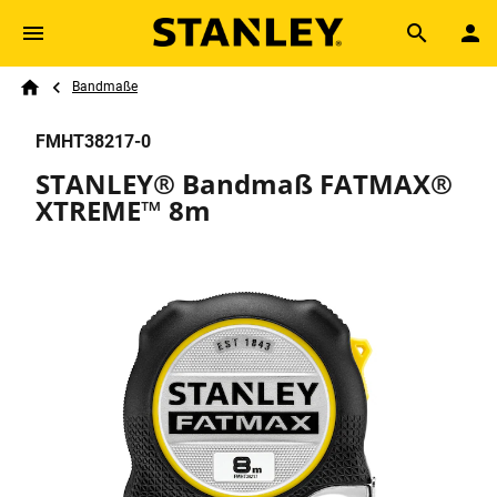
Skip to main content
Breadcrumb
Search
Bandmaße
Home
FMHT38217-0
STANLEY® Bandmaß FATMAX®
XTREME™ 8m