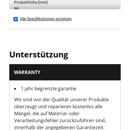
Produkthöhe [mm]
20
Alle Spezifikationen anzeigen
Produktlänge [mm]
6
Produktgewicht [kg]
Unterstützung
0
Produktbreite [mm]
WARRANTY
50
1 jahr begrenzte garantie
Sockelgröße [mm]
Wir sind von der Qualität unserer Produkte
6
überzeugt und reparieren kostenlos alle
Mängel, die auf Material- oder
Verarbeitungsfehler zurückzuführen sind,
innerhalb der angegebenen Garantiezeit.