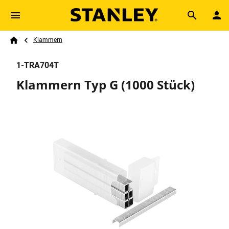
Skip to main content
Breadcrumb
Search
Klammern
Home
1-TRA704T
Klammern Typ G (1000 Stück)