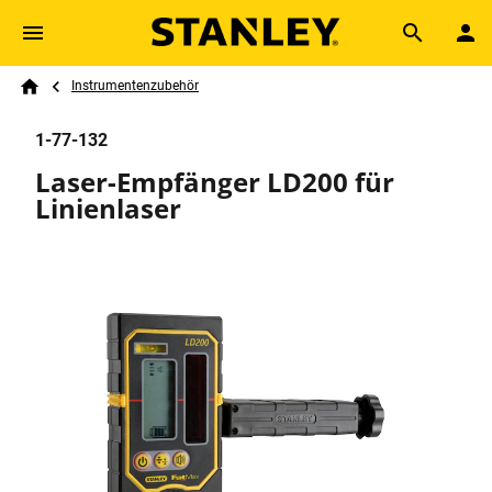
Skip to main content
Breadcrumb
Search
Instrumentenzubehör
Home
1-77-132
Laser-Empfänger LD200 für
Linienlaser