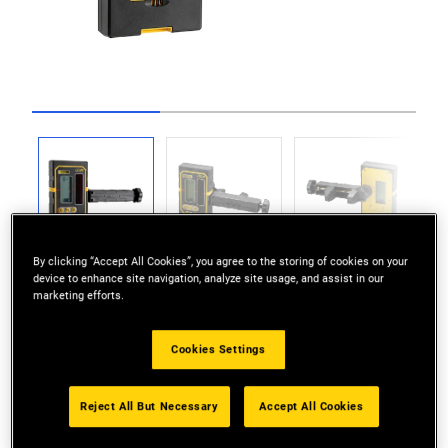
Go to slide 1
Go to slide 2
Go to slide 3
By clicking “Accept All Cookies”, you agree to the storing of cookies on your
device to enhance site navigation, analyze site usage, and assist in our
marketing efforts.
Cookies Settings
Empfänger für Stanley Linienlaser
Arbeitsbereich 50 m, mit Halterung
Reject All But Necessary
Accept All Cookies
Genauigkeit 1 mm bei hoher Empfindlichkeit