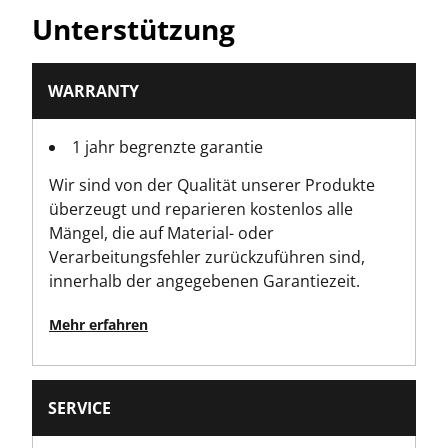
Breite der parallelen Spitze [mm]
Unterstützung
2.5
Produkthöhe [mm]
WARRANTY
22
1 jahr begrenzte garantie
Produktlänge [mm]
Wir sind von der Qualität unserer Produkte
155
überzeugt und reparieren kostenlos alle
Mängel, die auf Material- oder
Produktverpackungsstil
Verarbeitungsfehler zurückzuführen sind,
Hanging Card
innerhalb der angegebenen Garantiezeit.
Produktgewicht [g]
Mehr erfahren
24
Bruttogewicht des Produkts [g]
SERVICE
24