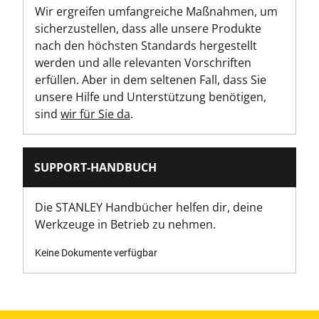
Wir ergreifen umfangreiche Maßnahmen, um
Produktbreite [mm]
sicherzustellen, dass alle unsere Produkte
50
nach den höchsten Standards hergestellt
werden und alle relevanten Vorschriften
Schraubendrehergriff-Typ
erfüllen. Aber in dem seltenen Fall, dass Sie
Bi-Material
unsere Hilfe und Unterstützung benötigen,
sind
wir für Sie da
.
Schraubendreherkopf-Typ
Parallel
SUPPORT-HANDBUCH
Standards / Normen
ISO 2380-1, ISO 2380-2
Die STANLEY Handbücher helfen dir, deine
Werkzeuge in Betrieb zu nehmen.
Keine Dokumente verfügbar