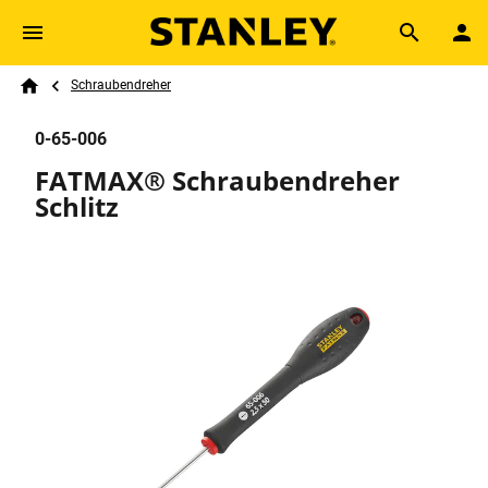
Skip to main content
Breadcrumb
Search
Schraubendreher
Home
0-65-006
FATMAX® Schraubendreher
Schlitz