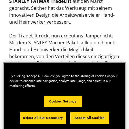
STANLEY FATMAX TradeLift
auf den Markt
gebracht. Seither hat das Werkzeug mit seinem
innovativen Design die Arbeitsweise vieler Hand-
und Heimwerker verbessert.
Der TradeLift rückt nun erneut ins Rampenlicht:
Mit dem STANLEY Macher-Paket sollen noch mehr
Hand- und Heimwerker die Möglichkeit
bekommen, von den Vorteilen dieses einzigartigen
Tools zu profitieren und es in ihren Arbeitsalltag
zu integrieren. Unter dem Motto „Die helfende
By clicking “Accept All Cookies”, you agree to the storing of cookies on your
Hand für Handwerker“ bietet der TradeLift eine
device to enhance site navigation, analyze site usage, and assist in our
clevere Lösung für Aufgaben, die bislang oft den
marketing efforts.
Einsatz von mehreren Personen erforderten. Das
kompakte und robuste Werkzeug ermöglicht es
Cookies Settings
Hand- und Heimwerkern, Lasten millimetergenau
zu heben, zu senken, zu spannen, auszurichten, zu
stützen, zu halten oder zu spreizen – und das
Reject All But Necessary
Accept All Cookies
sogar ganz allein.