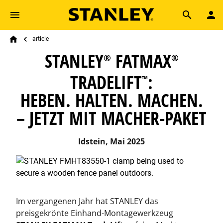
Skip to main content
Breadcrumb
Search
article
Home
STANLEY
FATMAX
®
®
TRADELIFT
:
™
HEBEN. HALTEN. MACHEN.
– JETZT MIT MACHER-PAKET
Idstein, Mai 2025
Im vergangenen Jahr hat STANLEY das
preisgekrönte Einhand-Montagewerkzeug