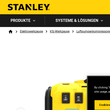
PRODUKTE
SYSTEME & LÖSUNGEN
Breadcrumb
Elektrowerkzeuge
Kfz-Werkzeuge
Luftpumpenkompressore
Home
By clicking “
site usage, a
Cookies