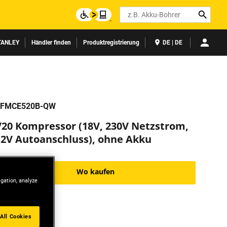
Search
TANLEY
Händler finden
Produktregistrierung
DE | DE
FMCE520B-QW
V20 Kompressor (18V, 230V Netzstrom,
12V Autoanschluss), ohne Akku
Wo kaufen
igation, analyze
All Cookies