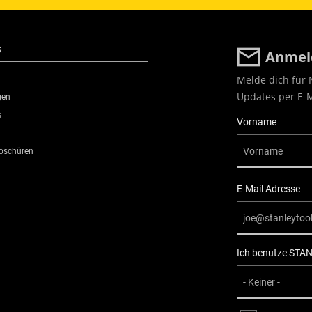
S
Anmeld
Melde dich für 
Updates per E-M
gen
s
User Details
Vorname
roschüren
E-Mail Adresse
Ich benutze STAN