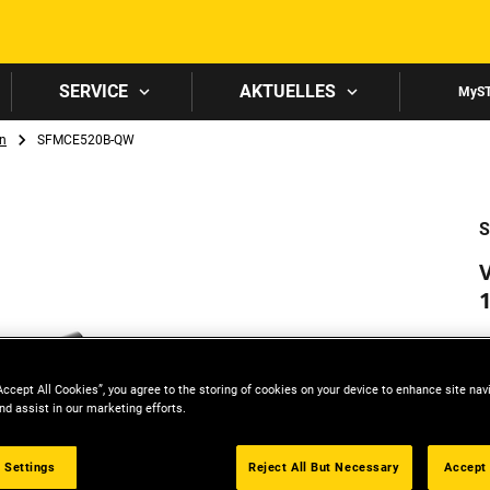
Skip to main content
SERVICE
AKTUELLES
MyS
n
SFMCE520B-QW
S
Accept All Cookies”, you agree to the storing of cookies on your device to enhance site nav
nd assist in our marketing efforts.
 Settings
Reject All But Necessary
Accept 