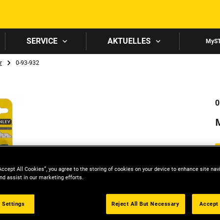
Skip to main content
SERVICE
AKTUELLES
MyS
r
0-93-932
0
Accept All Cookies”, you agree to the storing of cookies on your device to enhance site nav
nd assist in our marketing efforts.
 Settings
Reject All But Necessary
Accept 