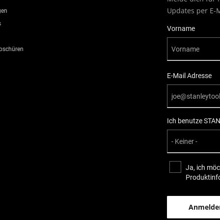
Updates per E-M
gen
s
User Details
Vorname
roschüren
E-Mail Adresse
Ich benutze STAN
Ja, ich möc
Produktinf