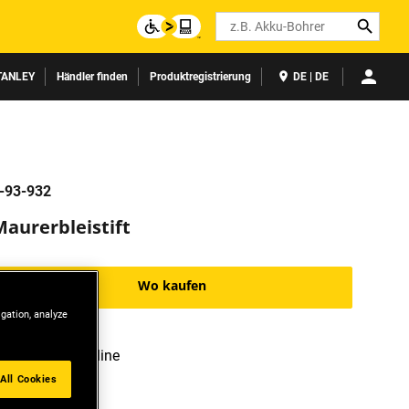
Search
TANLEY
Händler finden
Produktregistrierung
DE | DE
-93-932
Maurerbleistift
Wo kaufen
igation, analyze
Grün: Harte Mine
All Cookies