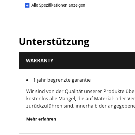
Alle Spezifikationen anzeigen
Buntstift
Bleistiftart
Unterstützung
Produkthöhe [mm]
WARRANTY
Produktlänge [mm]
1 jahr begrenzte garantie
Bruttogewicht des Produkts [kg]
Wir sind von der Qualität unserer Produkte üb
Produktgewicht [kg]
kostenlos alle Mängel, die auf Material- oder Ve
zurückzuführen sind, innerhalb der angegebene
Produktbreite [mm]
Mehr erfahren