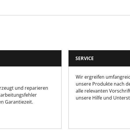
Green
Masonry Pencil
10
SERVICE
270
Wir ergreifen umfangrei
0.03
unsere Produkte nach d
erzeugt und reparieren
alle relevanten Vorschrif
0.03
rarbeitungsfehler
unsere Hilfe und Unters
n Garantiezeit.
46