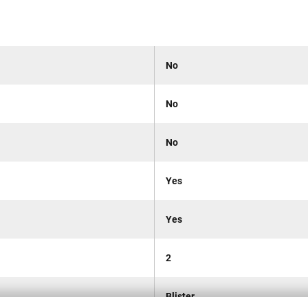
No
No
No
Yes
Yes
2
Blister