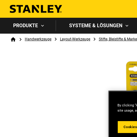
PRODUKTE
SYSTEME & LÖSUNGEN
Breadcrumb
Handwerkzeuge
Layout-Werkzeuge
Stifte, Bleistifte & Marke
Home
By clicking “
site usage, a
Cookies